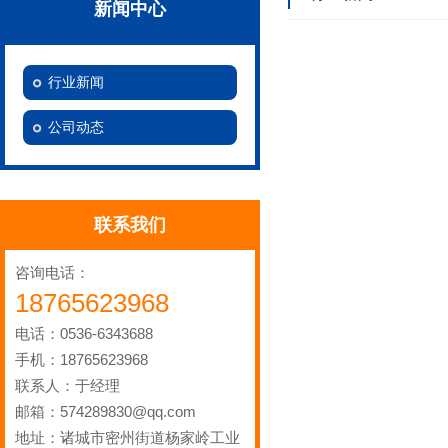
新闻中心
行业新闻
公司动态
联系我们
咨询电话：
18765623968
电话：0536-6343688
手机：18765623968
联系人：于经理
邮箱：574289830@qq.com
地址：诸城市密州街道杨家岭工业